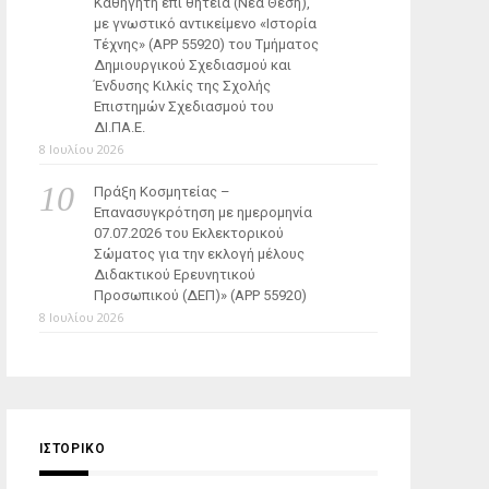
Καθηγητή επί θητεία (Νέα Θέση),
με γνωστικό αντικείμενο «Ιστορία
Τέχνης» (ΑΡΡ 55920) του Τμήματος
Δημιουργικού Σχεδιασμού και
Ένδυσης Κιλκίς της Σχολής
Επιστημών Σχεδιασμού του
ΔΙ.ΠΑ.Ε.
8 Ιουλίου 2026
Πράξη Κοσμητείας –
Επανασυγκρότηση με ημερομηνία
07.07.2026 του Εκλεκτορικού
Σώματος για την εκλογή μέλους
Διδακτικού Ερευνητικού
Προσωπικού (ΔΕΠ)» (APP 55920)
8 Ιουλίου 2026
ΙΣΤΟΡΙΚΌ