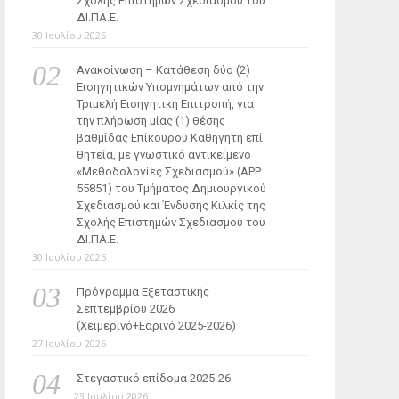
Σχολής Επιστημών Σχεδιασμού του
ΔΙ.ΠΑ.Ε.
30 Ιουλίου 2026
Ανακοίνωση – Κατάθεση δύο (2)
Εισηγητικών Υπομνημάτων από την
Τριμελή Εισηγητική Επιτροπή, για
την πλήρωση μίας (1) θέσης
βαθμίδας Επίκουρου Καθηγητή επί
θητεία, με γνωστικό αντικείμενο
«Μεθοδολογίες Σχεδιασμού» (ΑΡΡ
55851) του Τμήματος Δημιουργικού
Σχεδιασμού και Ένδυσης Κιλκίς της
Σχολής Επιστημών Σχεδιασμού του
ΔΙ.ΠΑ.Ε.
30 Ιουλίου 2026
Πρόγραμμα Εξεταστικής
Σεπτεμβρίου 2026
(Χειμερινό+Εαρινό 2025-2026)
27 Ιουλίου 2026
Στεγαστικό επίδομα 2025-26
23 Ιουλίου 2026