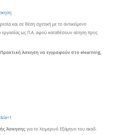
Άσκηση
εσία και σε θέση σχετική με το αντικείμενο
εργασίας ως Π.Α. αφού καταθέσουν αίτηση προς
ν Πρακτική Άσκηση να εγγραφούν στο
elearning,
6&la=1
κής Άσκησης
για το Χειμερινό Εξάμηνο του ακαδ.