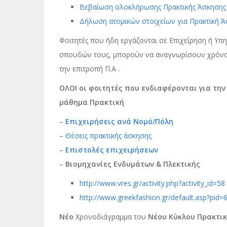
Βεβαίωση ολοκλήρωσης Πρακτικής Άσκησης
Δήλωση ατομικών στοιχείων για Πρακτική 
Φοιτητές που ήδη εργάζονται σε Επιχείρηση ή Υπηρ
σπουδών τους, μπορούν να αναγνωρίσουν χρόνο 
την επιτροπή Π.Α .
ΟΛΟΙ οι φοιτητές που ενδιαφέρονται για τη
μάθημα Πρακτική
–
Επιχειρήσεις ανά Νομό/Πόλη
–
Θέσεις πρακτικής άσκησης
–
Επιστολές επιχειρήσεων
–
Βιομηχανίες Ενδυμάτων & Πλεκτικής
http://www.vres.gr/activity.php?activity_id=58
http://www.greekfashion.gr/default.asp?pid=
Νέο
Χρονοδιάγραμμα του
Νέου Κύκλου Πρακτι