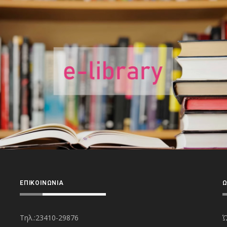
ΕΠΙΚΟΙΝΩΝΊΑ
Ώ
Τηλ.:23410-29876
Ώ