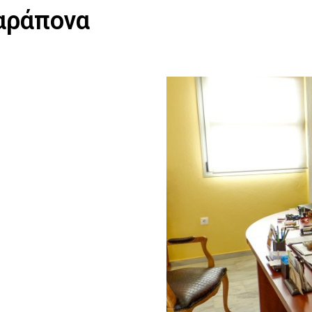
αράπονα