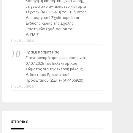
Καθηγητή επί θητεία (Νέα Θέση),
με γνωστικό αντικείμενο «Ιστορία
Τέχνης» (ΑΡΡ 55920) του Τμήματος
Δημιουργικού Σχεδιασμού και
Ένδυσης Κιλκίς της Σχολής
Επιστημών Σχεδιασμού του
ΔΙ.ΠΑ.Ε.
8 Ιουλίου 2026
Πράξη Κοσμητείας –
Επανασυγκρότηση με ημερομηνία
07.07.2026 του Εκλεκτορικού
Σώματος για την εκλογή μέλους
Διδακτικού Ερευνητικού
Προσωπικού (ΔΕΠ)» (APP 55920)
8 Ιουλίου 2026
ΙΣΤΟΡΙΚΌ