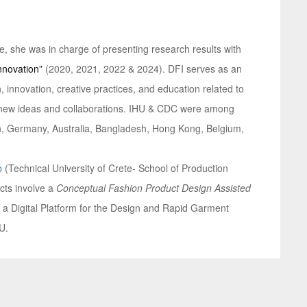
te, she was in charge of presenting research results with
nnovation”
(2020, 2021, 2022 & 2024). DFI serves as an
h, innovation, creative practices, and education related to
 of new ideas and collaborations. IHU & CDC were among
n, Germany, Australia, Bangladesh, Hong Kong, Belgium,
b
(Technical University of Crete- School of Production
cts involve a
Conceptual Fashion Product Design Assisted
a Digital Platform for the Design and Rapid Garment
EU.