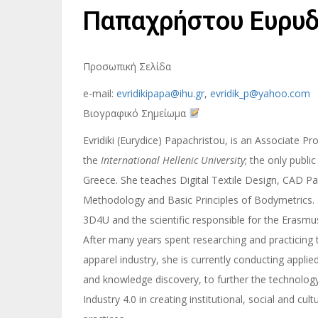
Παπαχρήστου Ευρυδ
Προσωπική Σελίδα
e-mail:
evridikipapa@ihu.gr
,
evridik_p@yahoo.com
Βιογραφικό Σημείωμα
Evridiki (Eurydice) Papachristou, is an Associate Pr
the
International Hellenic University
; the only publi
Greece. She teaches Digital Textile Design, CAD P
Methodology and Basic Principles of Bodymetrics. 
3D4U and the scientific responsible for the Erasm
After many years spent researching and practicing th
apparel industry, she is currently conducting appli
and knowledge discovery, to further the technology a
Industry 4.0 in creating institutional, social and c