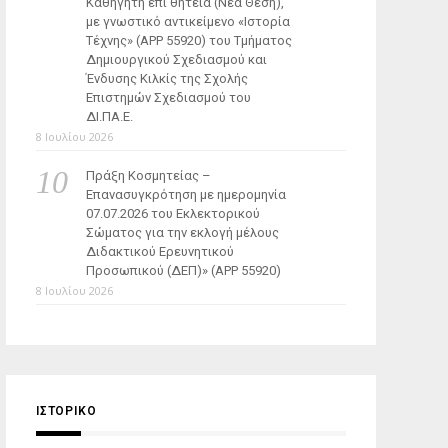
Καθηγητή επί θητεία (Νέα Θέση),
με γνωστικό αντικείμενο «Ιστορία
Τέχνης» (ΑΡΡ 55920) του Τμήματος
Δημιουργικού Σχεδιασμού και
Ένδυσης Κιλκίς της Σχολής
Επιστημών Σχεδιασμού του
ΔΙ.ΠΑ.Ε.
8 Ιουλίου 2026
Πράξη Κοσμητείας –
Επανασυγκρότηση με ημερομηνία
07.07.2026 του Εκλεκτορικού
Σώματος για την εκλογή μέλους
Διδακτικού Ερευνητικού
Προσωπικού (ΔΕΠ)» (APP 55920)
8 Ιουλίου 2026
ΙΣΤΟΡΙΚΌ