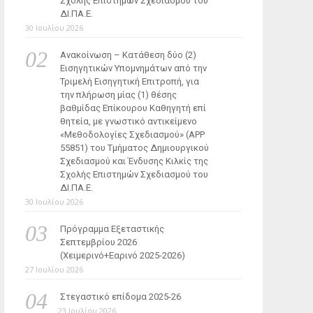
Σχολής Επιστημών Σχεδιασμού του
ΔΙ.ΠΑ.Ε.
30 Ιουλίου 2026
Ανακοίνωση – Κατάθεση δύο (2)
Εισηγητικών Υπομνημάτων από την
Τριμελή Εισηγητική Επιτροπή, για
την πλήρωση μίας (1) θέσης
βαθμίδας Επίκουρου Καθηγητή επί
θητεία, με γνωστικό αντικείμενο
«Μεθοδολογίες Σχεδιασμού» (ΑΡΡ
55851) του Τμήματος Δημιουργικού
Σχεδιασμού και Ένδυσης Κιλκίς της
Σχολής Επιστημών Σχεδιασμού του
ΔΙ.ΠΑ.Ε.
30 Ιουλίου 2026
Πρόγραμμα Εξεταστικής
Σεπτεμβρίου 2026
(Χειμερινό+Εαρινό 2025-2026)
27 Ιουλίου 2026
Στεγαστικό επίδομα 2025-26
23 Ιουλίου 2026