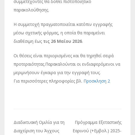
συμμετέχοντες θα δοθεί πιστοποιητικό
παρακολούθησης.
Η συμμετοχή πραγματοποιείται κατόπιν εγγραφής
μέσω σχετικής φόρμας, η οποία θα παραμείνει
διαθέσιμη έως
τις 26 Μαΐου 2026
.
Οι θέσεις είναι περιορισμένες και θα τηρηθεί σειρά
προτεραιότητας.Παρακαλούνται οι ενδιαφερόμενοι να
μεριμνήσουν έγκαιρα για την εγγραφή τους.
Για περισσότερες πληροφορίες βλ.
Προσκληση 2
Πλοήγηση
Διαδικτυακή Ομιλία για τη
Πρόγραμμα Εξεταστικής
άρθρων
Διαχείριση του Άγχους
Εαρινού (+Εμβολ.) 2025-