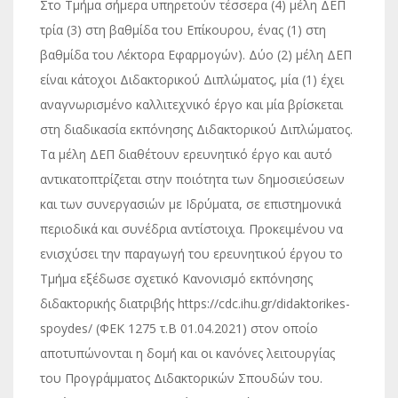
Στο Τμήμα σήμερα υπηρετούν τέσσερα (4) μέλη ΔΕΠ
τρία (3) στη βαθμίδα του Επίκουρου, ένας (1) στη
βαθμίδα του Λέκτορα Εφαρμογών). Δύο (2) μέλη ΔΕΠ
είναι κάτοχοι Διδακτορικού Διπλώματος, μία (1) έχει
αναγνωρισμένο καλλιτεχνικό έργο και μία βρίσκεται
στη διαδικασία εκπόνησης Διδακτορικού Διπλώματος.
Τα μέλη ΔΕΠ διαθέτουν ερευνητικό έργο και αυτό
αντικατοπτρίζεται στην ποιότητα των δημοσιεύσεων
και των συνεργασιών με Ιδρύματα, σε επιστημονικά
περιοδικά και συνέδρια αντίστοιχα. Προκειμένου να
ενισχύσει την παραγωγή του ερευνητικού έργου το
Τμήμα εξέδωσε σχετικό Κανονισμό εκπόνησης
διδακτορικής διατριβής https://cdc.ihu.gr/didaktorikes-
spoydes/ (ΦΕΚ 1275 τ.Β 01.04.2021) στον οποίο
αποτυπώνονται η δομή και οι κανόνες λειτουργίας
του Προγράμματος Διδακτορικών Σπουδών του.