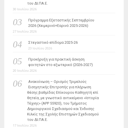
του ΔΙ.ΠΑ.Ε.
30 Ιουλίου 2026
Πρόγραμμα Εξεταστικής Σεπτεμβρίου
2026 (Χειμερινό+Εαρινό 2025-2026)
27 Ιουλίου 2026
Στεγαστικό επίδομα 2025-26
23 Ιουλίου 2026
Προκήρυξη για πρακτική άσκηση
φοιτητών στο εξωτερικό (2026-2027)
20 Ιουλίου 2026
Ανακοίνωση – Ορισμός Τριμελούς
Εισηγητικής Επιτροπής για πλήρωση
θέσης βαθμίδας Επίκουρου Καθηγητή επί
θητεία, με γνωστικό αντικείμενο «Ιστορία
Τέχνης» (ΑΡΡ 55920), του Τμήματος
Δημιουργικού Σχεδιασμού και Ένδυσης
Κιλκίς της Σχολής Επιστημών Σχεδιασμού
του ΔΙ.ΠΑ.Ε.
17 Ιουλίου 2026