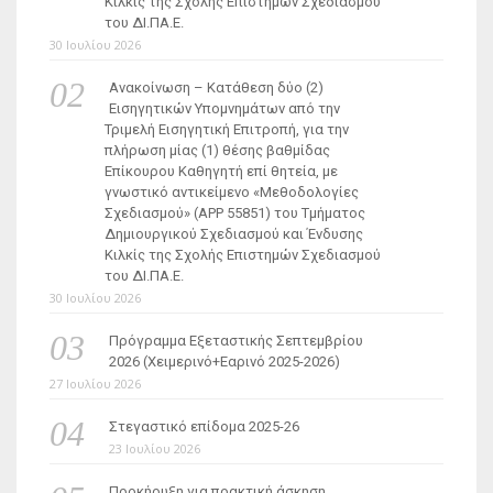
Κιλκίς της Σχολής Επιστημών Σχεδιασμού
του ΔΙ.ΠΑ.Ε.
30 Ιουλίου 2026
Ανακοίνωση – Κατάθεση δύο (2)
Εισηγητικών Υπομνημάτων από την
Τριμελή Εισηγητική Επιτροπή, για την
πλήρωση μίας (1) θέσης βαθμίδας
Επίκουρου Καθηγητή επί θητεία, με
γνωστικό αντικείμενο «Μεθοδολογίες
Σχεδιασμού» (ΑΡΡ 55851) του Τμήματος
Δημιουργικού Σχεδιασμού και Ένδυσης
Κιλκίς της Σχολής Επιστημών Σχεδιασμού
του ΔΙ.ΠΑ.Ε.
30 Ιουλίου 2026
Πρόγραμμα Εξεταστικής Σεπτεμβρίου
2026 (Χειμερινό+Εαρινό 2025-2026)
27 Ιουλίου 2026
Στεγαστικό επίδομα 2025-26
23 Ιουλίου 2026
Προκήρυξη για πρακτική άσκηση