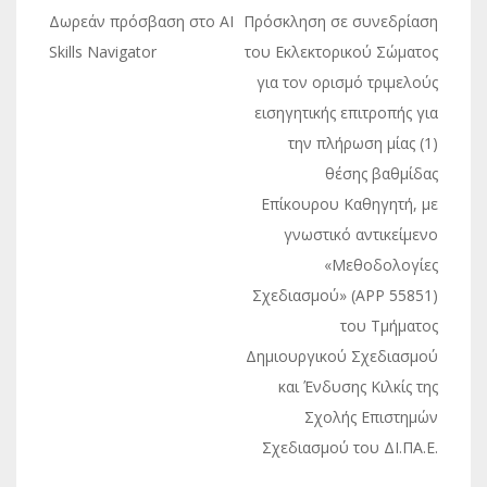
Πλοήγηση
Δωρεάν πρόσβαση στο AI
Πρόσκληση σε συνεδρίαση
άρθρων
Skills Navigator
του Εκλεκτορικού Σώματος
για τον ορισμό τριμελούς
εισηγητικής επιτροπής για
την πλήρωση μίας (1)
θέσης βαθμίδας
Επίκουρου Καθηγητή, με
γνωστικό αντικείμενο
«Μεθοδολογίες
Σχεδιασμού» (ΑΡΡ 55851)
του Τμήματος
Δημιουργικού Σχεδιασμού
και Ένδυσης Κιλκίς της
Σχολής Επιστημών
Σχεδιασμού του ΔΙ.ΠΑ.Ε.