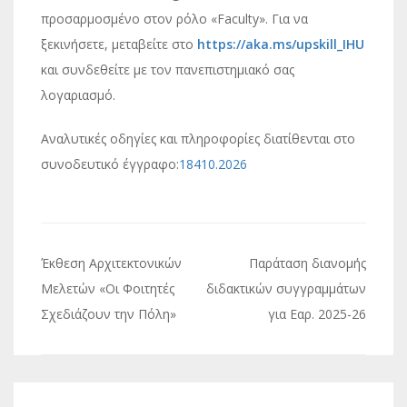
προσαρμοσμένο στον ρόλο «Faculty». Για να
ξεκινήσετε, μεταβείτε στο
https://aka.ms/upskill_IHU
και συνδεθείτε με τον πανεπιστημιακό σας
λογαριασμό.
Αναλυτικές οδηγίες και πληροφορίες διατίθενται στο
συνοδευτικό έγγραφο:
18410.2026
Πλοήγηση
Έκθεση Αρχιτεκτονικών
Παράταση διανομής
άρθρων
Μελετών «Οι Φοιτητές
διδακτικών συγγραμμάτων
Σχεδιάζουν την Πόλη»
για Εαρ. 2025-26