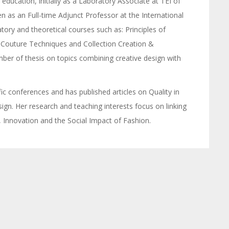
education, initially as a Laboratory Associate at TEI of
n as an Full-time Adjunct Professor at the International
tory and theoretical courses such as: Principles of
Couture Techniques and Collection Creation &
ber of thesis on topics combining creative design with
fic conferences and has published articles on Quality in
ign. Her research and teaching interests focus on linking
y, Innovation and the Social Impact of Fashion.