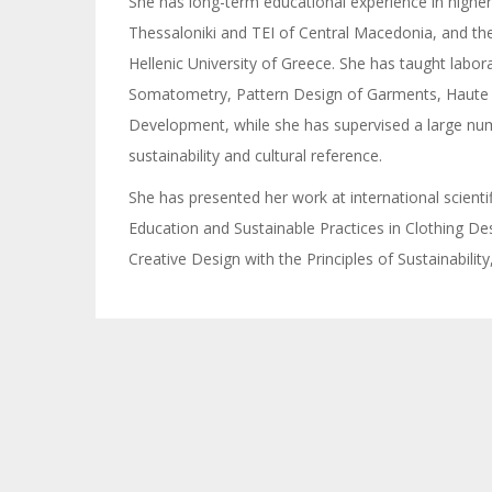
She has long-term educational experience in higher 
Thessaloniki and TEI of Central Macedonia, and the
Hellenic University of Greece. She has taught labora
Somatometry, Pattern Design of Garments, Haute 
Development, while she has supervised a large num
sustainability and cultural reference.
She has presented her work at international scienti
Education and Sustainable Practices in Clothing Des
Creative Design with the Principles of Sustainabilit