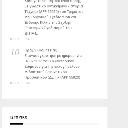
Καθηγητή επί θητεία (Νέα Θέση),
με γνωστικό αντικείμενο «Ιστορία
Τέχνης» (ΑΡΡ 55920) του Τμήματος
Δημιουργικού Σχεδιασμού και
Ένδυσης Κιλκίς της Σχολής
Επιστημών Σχεδιασμού του
ΔΙ.ΠΑ.Ε.
8 Ιουλίου 2026
Πράξη Κοσμητείας –
Επανασυγκρότηση με ημερομηνία
07.07.2026 του Εκλεκτορικού
Σώματος για την εκλογή μέλους
Διδακτικού Ερευνητικού
Προσωπικού (ΔΕΠ)» (APP 55920)
8 Ιουλίου 2026
ΙΣΤΟΡΙΚΌ