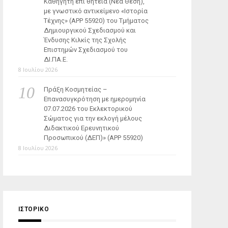
Καθηγητή επί θητεία (Νέα Θέση),
με γνωστικό αντικείμενο «Ιστορία
Τέχνης» (ΑΡΡ 55920) του Τμήματος
Δημιουργικού Σχεδιασμού και
Ένδυσης Κιλκίς της Σχολής
Επιστημών Σχεδιασμού του
ΔΙ.ΠΑ.Ε.
8 Ιουλίου 2026
Πράξη Κοσμητείας –
Επανασυγκρότηση με ημερομηνία
07.07.2026 του Εκλεκτορικού
Σώματος για την εκλογή μέλους
Διδακτικού Ερευνητικού
Προσωπικού (ΔΕΠ)» (APP 55920)
8 Ιουλίου 2026
ΙΣΤΟΡΙΚΌ