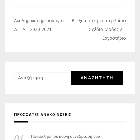
Πλοήγηση
Ακαδημαϊκό ημερολόγιο
Β’ εξεταστική Σεπτεμβρίου
άρθρων
ΔΙ.ΠΑ.Ε 2020-2021
– Σχέδιο Μόδας 2 –
Εργαστήριο
Αναζήτηση
για:
ΠΡΟΣΦΑΤΕΣ ΑΝΑΚΟΙΝΩΣΕΙΣ
Πρόσκληση σε κοινή συνεδρίαση του