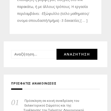
παρακάτω, ή με άλλους τρόπους. H εργασία
περιλαμβάνει: -Εξώφυλλο (τιτλο μαθηματος/
ονομα σπουδαστή/τμήμα) -3 δεκαετίες [ … ]
Αναζήτηση
για:
ΠΡΟΣΦΑΤΕΣ ΑΝΑΚΟΙΝΩΣΕΙΣ
Πρόσκληση σε κοινή συνεδρίαση του
Εκλεκτορικού Σώματος και της
Συνέλευσης του Τμήματος Δημιουργικού