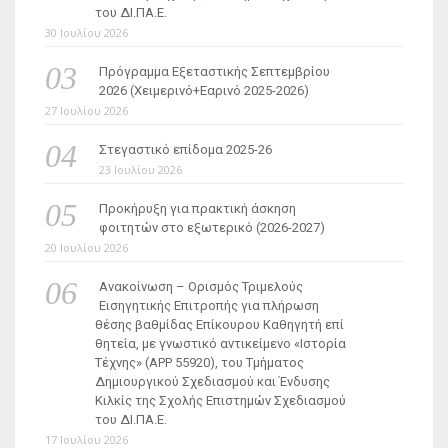
του ΔΙ.ΠΑ.Ε.
30 Ιουλίου 2026
Πρόγραμμα Εξεταστικής Σεπτεμβρίου
2026 (Χειμερινό+Εαρινό 2025-2026)
27 Ιουλίου 2026
Στεγαστικό επίδομα 2025-26
23 Ιουλίου 2026
Προκήρυξη για πρακτική άσκηση
φοιτητών στο εξωτερικό (2026-2027)
20 Ιουλίου 2026
Ανακοίνωση – Ορισμός Τριμελούς
Εισηγητικής Επιτροπής για πλήρωση
θέσης βαθμίδας Επίκουρου Καθηγητή επί
θητεία, με γνωστικό αντικείμενο «Ιστορία
Τέχνης» (ΑΡΡ 55920), του Τμήματος
Δημιουργικού Σχεδιασμού και Ένδυσης
Κιλκίς της Σχολής Επιστημών Σχεδιασμού
του ΔΙ.ΠΑ.Ε.
17 Ιουλίου 2026