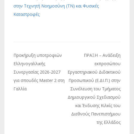
στην Τεχνητή Νοημοσύνη (ΤΝ) και Φυσικές
Καταστροφές
Πλοήγηση
Προκήρυξη υποτροφιών
ΠΡΑΞΗ – Ανάδειξη
άρθρων
Ελληνογαλλικής
εκπροσώπου
Συνεργασίας 2026-2027
Εργαστηριακού Διδακτικού
για σπουδές Master 2 στη
Προσωπικού (Ε.ΔΙ.Π.) στην
Γαλλία
Συνέλευση του Τμήματος
Δημιουργικού Σχεδιασμού
και Ένδυσης Κιλκίς του
Διεθνούς Πανεπιστήμιου
της Ελλάδος