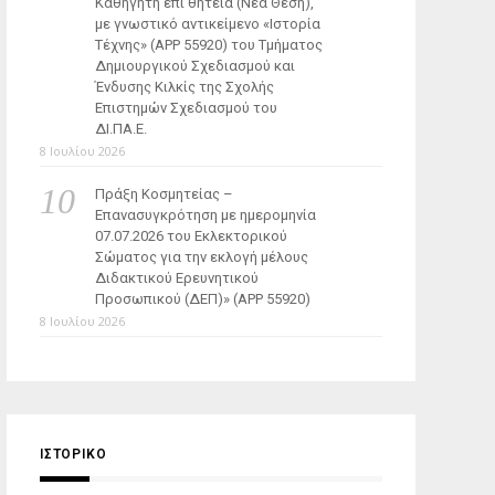
Καθηγητή επί θητεία (Νέα Θέση),
με γνωστικό αντικείμενο «Ιστορία
Τέχνης» (ΑΡΡ 55920) του Τμήματος
Δημιουργικού Σχεδιασμού και
Ένδυσης Κιλκίς της Σχολής
Επιστημών Σχεδιασμού του
ΔΙ.ΠΑ.Ε.
8 Ιουλίου 2026
Πράξη Κοσμητείας –
Επανασυγκρότηση με ημερομηνία
07.07.2026 του Εκλεκτορικού
Σώματος για την εκλογή μέλους
Διδακτικού Ερευνητικού
Προσωπικού (ΔΕΠ)» (APP 55920)
8 Ιουλίου 2026
ΙΣΤΟΡΙΚΌ