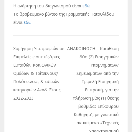
Η ανάρτηση του διαγωνισμού είναι
εδώ
Το βραβευμένο βίντεο της Γραμματικής Πατουλίδου
είναι
εδώ
Πλοήγηση
Χορήγηση Υποτροφιών σε
ΑΝΑΚΟΙΝΩΣΗ – Κατάθεση
άρθρων
Επιμελείς φοιτητές/τριες
δύο (2) Εισηγητικών
Ευπαθών Κοινωνικών
Υπομνημάτων/
Ομάδων & Τρίτεκνους/
Σημειωμάτων από την
Πολύτεκνους & ειδικών
Τριμελή Εισηγητική
κατηγοριών Ακαδ. Έτους
Επιτροπή, για την
2022-2023
πλήρωση μίας (1) θέσης
βαθμίδας Επίκουρου
Καθηγητή, με γνωστικό
αντικείμενο «Τεχνικές
χαρακτηρισμού