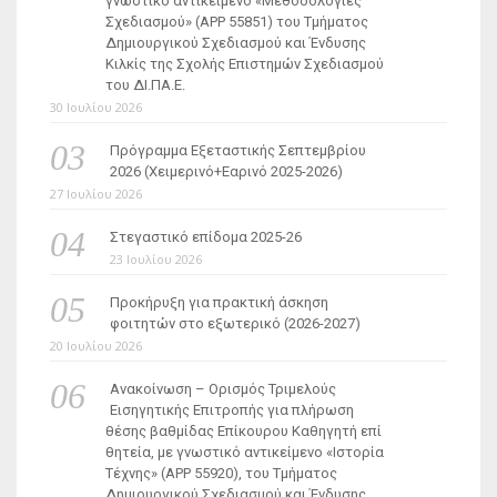
γνωστικό αντικείμενο «Μεθοδολογίες
Σχεδιασμού» (ΑΡΡ 55851) του Τμήματος
Δημιουργικού Σχεδιασμού και Ένδυσης
Κιλκίς της Σχολής Επιστημών Σχεδιασμού
του ΔΙ.ΠΑ.Ε.
30 Ιουλίου 2026
Πρόγραμμα Εξεταστικής Σεπτεμβρίου
2026 (Χειμερινό+Εαρινό 2025-2026)
27 Ιουλίου 2026
Στεγαστικό επίδομα 2025-26
23 Ιουλίου 2026
Προκήρυξη για πρακτική άσκηση
φοιτητών στο εξωτερικό (2026-2027)
20 Ιουλίου 2026
Ανακοίνωση – Ορισμός Τριμελούς
Εισηγητικής Επιτροπής για πλήρωση
θέσης βαθμίδας Επίκουρου Καθηγητή επί
θητεία, με γνωστικό αντικείμενο «Ιστορία
Τέχνης» (ΑΡΡ 55920), του Τμήματος
Δημιουργικού Σχεδιασμού και Ένδυσης