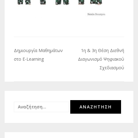
Πλοήγηση
Δημιουργία Μαθημάτων
1η & 3η Θέση Διεθνή
άρθρων
στο E-Learning
Διαγωνισμό Ψηφιακού
Σχεδιασμού
Αναζήτηση
για: