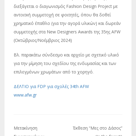
διεξάγεται ο διαγωνισμός Fashion Design Project με
αντοιτκή συμμετοχή σε φοιτητές, όπου θα δοθεί
χρηματικό έπαθλο (για την αγορά υλικών) και δωρεάν
συμμετοχής στα New Designers Awards της 35ης AFW
(Οκτώβριος/Νοέμβριος 2024)
Βλ. παρακάτω σύνδεσμο και αρχείο με σχετικό υλικό
για την μίμηση του σχεδίου της ενδυμασίας και των
επιλεγμένων χρωμάτων από το χορηγό.
ΔΕΛΤΙΟ για FDP για σχολές 34th AFW
www.afw.gr
Πλοήγηση
Μετακίνηση
Έκθεση “Μες στο Δάσος”