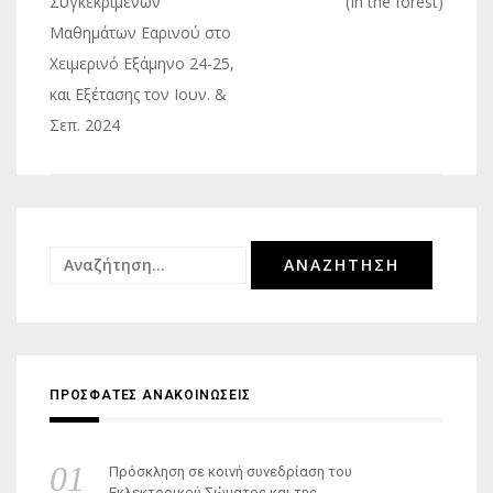
άρθρων
Συγκεκριμένων
(In the forest)
Mαθημάτων Eαρινού στο
Xειμερινό Eξάμηνο 24-25,
και Εξέτασης τον Ιουν. &
Σεπ. 2024
Αναζήτηση
για:
ΠΡΟΣΦΑΤΕΣ ΑΝΑΚΟΙΝΩΣΕΙΣ
Πρόσκληση σε κοινή συνεδρίαση του
Εκλεκτορικού Σώματος και της