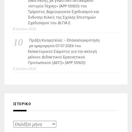
(Νέα Θέση), με γνωστικό αντικείμενο
«Ιστορία Τέχνης» (ΑΡΡ 55920) του
Τμήματος Δημιουργικού Σχεδιασμού και
Ένδυσης Κιλκίς της Σχολής Επιστημών
Σχεδιασμού του ΔΙ.ΠΑ.Ε.
8 Ιουλίου 2026
Πράξη Κοσμητείας – Επανασυγκρότηση
με ημερομηνία 07.07.2026 του
Εκλεκτορικού Σώματος για την εκλογή
μέλους Διδακτικού Ερευνητικού
Προσωπικού (ΔΕΠ)» (APP 55920)
8 Ιουλίου 2026
ΙΣΤΟΡΙΚΌ
Ιστορικό