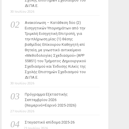
Σχολής Επιστημών Σχεδιασμού του
ΔΙ.ΠΑ.Ε.
30 Ιουλίου 2026
Ανακοίνωση – Κατάθεση δύο (2)
Εισηγητικών Υπομνημάτων από την
Τριμελή Εισηγητική Επιτροπή, για
την πλήρωση μίας (1) θέσης
βαθμίδας Επίκουρου Καθηγητή επί
θητεία, με γνωστικό αντικείμενο
«Μεθοδολογίες Σχεδιασμού» (ΑΡΡ
55851) του Τμήματος Δημιουργικού
Σχεδιασμού και Ένδυσης Κιλκίς της
Σχολής Επιστημών Σχεδιασμού του
ΔΙ.ΠΑ.Ε.
30 Ιουλίου 2026
Πρόγραμμα Εξεταστικής
Σεπτεμβρίου 2026
(Χειμερινό+Εαρινό 2025-2026)
27 Ιουλίου 2026
Στεγαστικό επίδομα 2025-26
23 Ιουλίου 2026