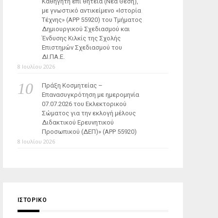
Καθηγητή επί θητεία (Νέα Θέση),
με γνωστικό αντικείμενο «Ιστορία
Τέχνης» (ΑΡΡ 55920) του Τμήματος
Δημιουργικού Σχεδιασμού και
Ένδυσης Κιλκίς της Σχολής
Επιστημών Σχεδιασμού του
ΔΙ.ΠΑ.Ε.
8 Ιουλίου 2026
Πράξη Κοσμητείας –
Επανασυγκρότηση με ημερομηνία
07.07.2026 του Εκλεκτορικού
Σώματος για την εκλογή μέλους
Διδακτικού Ερευνητικού
Προσωπικού (ΔΕΠ)» (APP 55920)
8 Ιουλίου 2026
ΙΣΤΟΡΙΚΌ