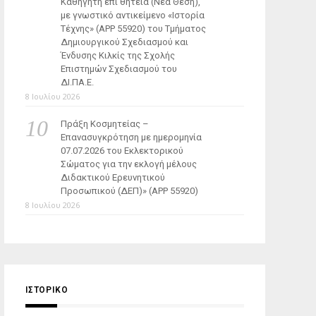
Καθηγητή επί θητεία (Νέα Θέση),
με γνωστικό αντικείμενο «Ιστορία
Τέχνης» (ΑΡΡ 55920) του Τμήματος
Δημιουργικού Σχεδιασμού και
Ένδυσης Κιλκίς της Σχολής
Επιστημών Σχεδιασμού του
ΔΙ.ΠΑ.Ε.
8 Ιουλίου 2026
Πράξη Κοσμητείας –
Επανασυγκρότηση με ημερομηνία
07.07.2026 του Εκλεκτορικού
Σώματος για την εκλογή μέλους
Διδακτικού Ερευνητικού
Προσωπικού (ΔΕΠ)» (APP 55920)
8 Ιουλίου 2026
ΙΣΤΟΡΙΚΌ