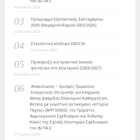
του ΔΙ.ΠΑ.Ε.
30 Ιουλίου 2026
Πρόγραμμα Εξεταστικής Σεπτεμβρίου
2026 (Χειμερινό+Εαρινό 2025-2026)
27 Ιουλίου 2026
Στεγαστικό επίδομα 2025-26
23 Ιουλίου 2026
Προκήρυξη για πρακτική άσκηση
φοιτητών στο εξωτερικό (2026-2027)
20 Ιουλίου 2026
Ανακοίνωση – Ορισμός Τριμελούς
Εισηγητικής Επιτροπής για πλήρωση
θέσης βαθμίδας Επίκουρου Καθηγητή επί
θητεία, με γνωστικό αντικείμενο «Ιστορία
Τέχνης» (ΑΡΡ 55920), του Τμήματος
Δημιουργικού Σχεδιασμού και Ένδυσης
Κιλκίς της Σχολής Επιστημών Σχεδιασμού
του ΔΙ.ΠΑ.Ε.
17 Ιουλίου 2026