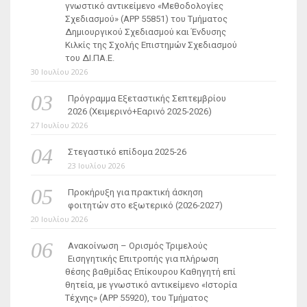
γνωστικό αντικείμενο «Μεθοδολογίες
Σχεδιασμού» (ΑΡΡ 55851) του Τμήματος
Δημιουργικού Σχεδιασμού και Ένδυσης
Κιλκίς της Σχολής Επιστημών Σχεδιασμού
του ΔΙ.ΠΑ.Ε.
30 Ιουλίου 2026
Πρόγραμμα Εξεταστικής Σεπτεμβρίου
2026 (Χειμερινό+Εαρινό 2025-2026)
27 Ιουλίου 2026
Στεγαστικό επίδομα 2025-26
23 Ιουλίου 2026
Προκήρυξη για πρακτική άσκηση
φοιτητών στο εξωτερικό (2026-2027)
20 Ιουλίου 2026
Ανακοίνωση – Ορισμός Τριμελούς
Εισηγητικής Επιτροπής για πλήρωση
θέσης βαθμίδας Επίκουρου Καθηγητή επί
θητεία, με γνωστικό αντικείμενο «Ιστορία
Τέχνης» (ΑΡΡ 55920), του Τμήματος