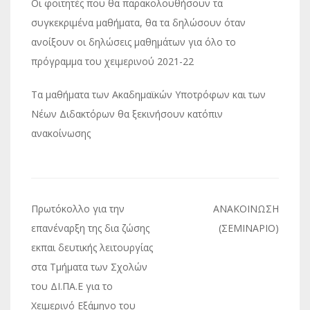
Οι φοιτητές που θα παρακολουθήσουν τα
συγκεκριμένα μαθήματα, θα τα δηλώσουν όταν
ανοίξουν οι δηλώσεις μαθημάτων για όλο το
πρόγραμμα του χειμερινού 2021-22
Τα μαθήματα των Ακαδημαϊκών Υποτρόφων και των
Νέων Διδακτόρων θα ξεκινήσουν κατόπιν
ανακοίνωσης
Πλοήγηση
Πρωτόκολλο για την
ΑΝΑΚΟΙΝΩΣΗ
άρθρων
επανέναρξη της δια ζώσης
(ΣΕΜΙΝΑΡΙΟ)
εκπαι δευτικής λειτουργίας
στα Τμήματα των Σχολών
του ΔΙ.ΠΑ.Ε για το
Χειμερινό Εξάμηνο του