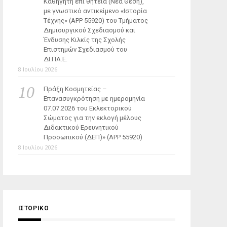
Καθηγητή επί θητεία (Νέα Θέση),
με γνωστικό αντικείμενο «Ιστορία
Τέχνης» (ΑΡΡ 55920) του Τμήματος
Δημιουργικού Σχεδιασμού και
Ένδυσης Κιλκίς της Σχολής
Επιστημών Σχεδιασμού του
ΔΙ.ΠΑ.Ε.
8 Ιουλίου 2026
Πράξη Κοσμητείας –
Επανασυγκρότηση με ημερομηνία
07.07.2026 του Εκλεκτορικού
Σώματος για την εκλογή μέλους
Διδακτικού Ερευνητικού
Προσωπικού (ΔΕΠ)» (APP 55920)
8 Ιουλίου 2026
ΙΣΤΟΡΙΚΌ