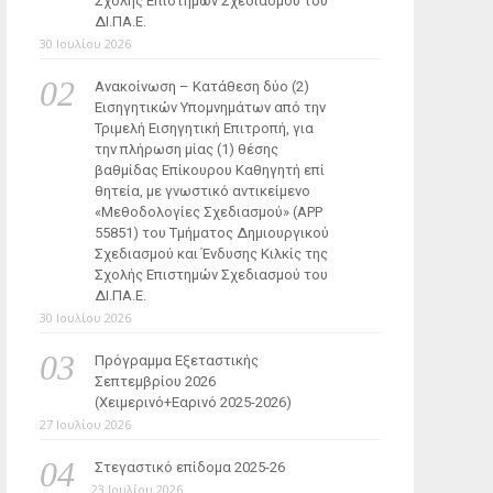
Σχολής Επιστημών Σχεδιασμού του
ΔΙ.ΠΑ.Ε.
30 Ιουλίου 2026
Ανακοίνωση – Κατάθεση δύο (2)
Εισηγητικών Υπομνημάτων από την
Τριμελή Εισηγητική Επιτροπή, για
την πλήρωση μίας (1) θέσης
βαθμίδας Επίκουρου Καθηγητή επί
θητεία, με γνωστικό αντικείμενο
«Μεθοδολογίες Σχεδιασμού» (ΑΡΡ
55851) του Τμήματος Δημιουργικού
Σχεδιασμού και Ένδυσης Κιλκίς της
Σχολής Επιστημών Σχεδιασμού του
ΔΙ.ΠΑ.Ε.
30 Ιουλίου 2026
Πρόγραμμα Εξεταστικής
Σεπτεμβρίου 2026
(Χειμερινό+Εαρινό 2025-2026)
27 Ιουλίου 2026
Στεγαστικό επίδομα 2025-26
23 Ιουλίου 2026