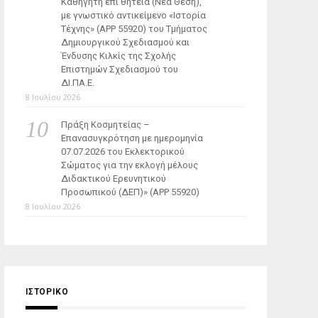
Καθηγητή επί θητεία (Νέα Θέση),
με γνωστικό αντικείμενο «Ιστορία
Τέχνης» (ΑΡΡ 55920) του Τμήματος
Δημιουργικού Σχεδιασμού και
Ένδυσης Κιλκίς της Σχολής
Επιστημών Σχεδιασμού του
ΔΙ.ΠΑ.Ε.
8 Ιουλίου 2026
Πράξη Κοσμητείας –
Επανασυγκρότηση με ημερομηνία
07.07.2026 του Εκλεκτορικού
Σώματος για την εκλογή μέλους
Διδακτικού Ερευνητικού
Προσωπικού (ΔΕΠ)» (APP 55920)
8 Ιουλίου 2026
ΙΣΤΟΡΙΚΌ