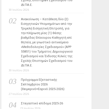
Σχολής Επιστημών Σχεδιασμού του
ΔΙ.ΠΑ.Ε.
30 Ιουλίου 2026
Ανακοίνωση – Κατάθεση δύο (2)
Εισηγητικών Υπομνημάτων από την
Τριμελή Εισηγητική Επιτροπή, για
την πλήρωση μίας (1) θέσης
βαθμίδας Επίκουρου Καθηγητή επί
θητεία, με γνωστικό αντικείμενο
«Μεθοδολογίες Σχεδιασμού» (ΑΡΡ
55851) του Τμήματος Δημιουργικού
Σχεδιασμού και Ένδυσης Κιλκίς της
Σχολής Επιστημών Σχεδιασμού του
ΔΙ.ΠΑ.Ε.
30 Ιουλίου 2026
Πρόγραμμα Εξεταστικής
Σεπτεμβρίου 2026
(Χειμερινό+Εαρινό 2025-2026)
27 Ιουλίου 2026
Στεγαστικό επίδομα 2025-26
23 Ιουλίου 2026