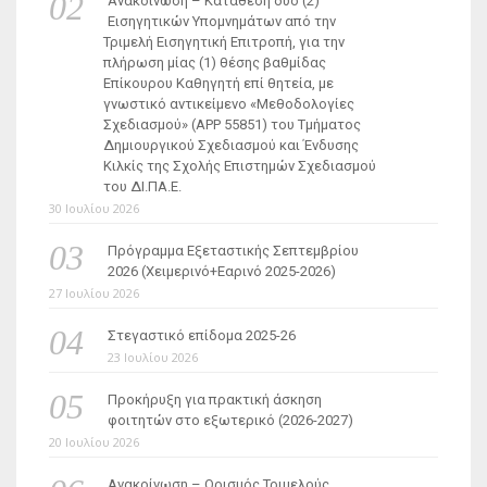
Ανακοίνωση – Κατάθεση δύο (2)
Εισηγητικών Υπομνημάτων από την
Τριμελή Εισηγητική Επιτροπή, για την
πλήρωση μίας (1) θέσης βαθμίδας
Επίκουρου Καθηγητή επί θητεία, με
γνωστικό αντικείμενο «Μεθοδολογίες
Σχεδιασμού» (ΑΡΡ 55851) του Τμήματος
Δημιουργικού Σχεδιασμού και Ένδυσης
Κιλκίς της Σχολής Επιστημών Σχεδιασμού
του ΔΙ.ΠΑ.Ε.
30 Ιουλίου 2026
Πρόγραμμα Εξεταστικής Σεπτεμβρίου
2026 (Χειμερινό+Εαρινό 2025-2026)
27 Ιουλίου 2026
Στεγαστικό επίδομα 2025-26
23 Ιουλίου 2026
Προκήρυξη για πρακτική άσκηση
φοιτητών στο εξωτερικό (2026-2027)
20 Ιουλίου 2026
Ανακοίνωση – Ορισμός Τριμελούς