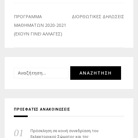
Πλοήγηση
ΠΡΟΓΡΑΜΜΑ
ΔΙΟΡΘΩΤΙΚΕΣ ΔΗΛΩΣΕΙΣ
άρθρων
ΜΑΘΗΜΑΤΩΝ 2020-2021
(ΕΧΟΥΝ ΓΙΝΕΙ ΑΛΛΑΓΕΣ)
Αναζήτηση
για:
ΠΡΟΣΦΑΤΕΣ ΑΝΑΚΟΙΝΩΣΕΙΣ
Πρόσκληση σε κοινή συνεδρίαση του
Εκλεκτορικού Σώματος και της