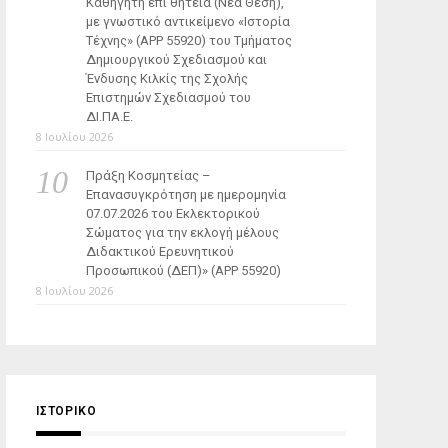
Καθηγητή επί θητεία (Νέα Θέση),
με γνωστικό αντικείμενο «Ιστορία
Τέχνης» (ΑΡΡ 55920) του Τμήματος
Δημιουργικού Σχεδιασμού και
Ένδυσης Κιλκίς της Σχολής
Επιστημών Σχεδιασμού του
ΔΙ.ΠΑ.Ε.
8 Ιουλίου 2026
Πράξη Κοσμητείας –
Επανασυγκρότηση με ημερομηνία
07.07.2026 του Εκλεκτορικού
Σώματος για την εκλογή μέλους
Διδακτικού Ερευνητικού
Προσωπικού (ΔΕΠ)» (APP 55920)
8 Ιουλίου 2026
ΙΣΤΟΡΙΚΌ