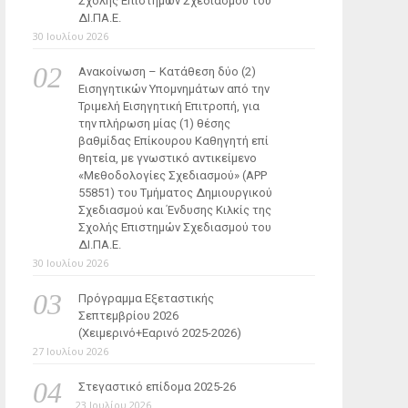
Σχολής Επιστημών Σχεδιασμού του
ΔΙ.ΠΑ.Ε.
30 Ιουλίου 2026
Ανακοίνωση – Κατάθεση δύο (2)
Εισηγητικών Υπομνημάτων από την
Τριμελή Εισηγητική Επιτροπή, για
την πλήρωση μίας (1) θέσης
βαθμίδας Επίκουρου Καθηγητή επί
θητεία, με γνωστικό αντικείμενο
«Μεθοδολογίες Σχεδιασμού» (ΑΡΡ
55851) του Τμήματος Δημιουργικού
Σχεδιασμού και Ένδυσης Κιλκίς της
Σχολής Επιστημών Σχεδιασμού του
ΔΙ.ΠΑ.Ε.
30 Ιουλίου 2026
Πρόγραμμα Εξεταστικής
Σεπτεμβρίου 2026
(Χειμερινό+Εαρινό 2025-2026)
27 Ιουλίου 2026
Στεγαστικό επίδομα 2025-26
23 Ιουλίου 2026