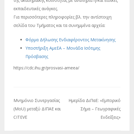
της ακαδημαϊκής κοινότητας με αναπηρία ή/και ειδικές
εκπαιδευτικές ανάγκες.
Για περισσότερες πληροφορίες βλ. την αντίστοιχη
σελίδα του Τμήματος και τα συνημμένα αρχεία:
Φόρμα Δήλωσης Ενδιαφέροντος Μετακίνησης
Υποστήριξη ΑμεΕΑ – Μονάδα Ισότιμης
Πρόσβασης
https://cdc.ihu.gr/prosvasi-ameea/
Πλοήγηση
Μνημόνιο Συνεργασίας
Ημερίδα ΔιΠαΕ: «Εμπορικό
άρθρων
(MoU) μεταξύ ΔΙΠΑΕ και
Σήμα – Γεωγραφικές
CITEVE
Ενδείξεις»