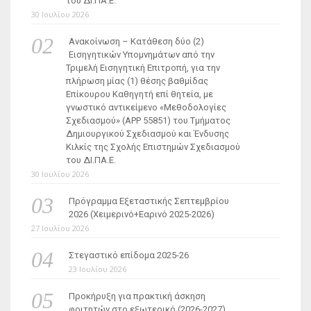
του ΔΙ.ΠΑ.Ε.
30 Ιουλίου 2026
Ανακοίνωση – Κατάθεση δύο (2)
Εισηγητικών Υπομνημάτων από την
Τριμελή Εισηγητική Επιτροπή, για την
πλήρωση μίας (1) θέσης βαθμίδας
Επίκουρου Καθηγητή επί θητεία, με
γνωστικό αντικείμενο «Μεθοδολογίες
Σχεδιασμού» (ΑΡΡ 55851) του Τμήματος
Δημιουργικού Σχεδιασμού και Ένδυσης
Κιλκίς της Σχολής Επιστημών Σχεδιασμού
του ΔΙ.ΠΑ.Ε.
30 Ιουλίου 2026
Πρόγραμμα Εξεταστικής Σεπτεμβρίου
2026 (Χειμερινό+Εαρινό 2025-2026)
27 Ιουλίου 2026
Στεγαστικό επίδομα 2025-26
23 Ιουλίου 2026
Προκήρυξη για πρακτική άσκηση
φοιτητών στο εξωτερικό (2026-2027)