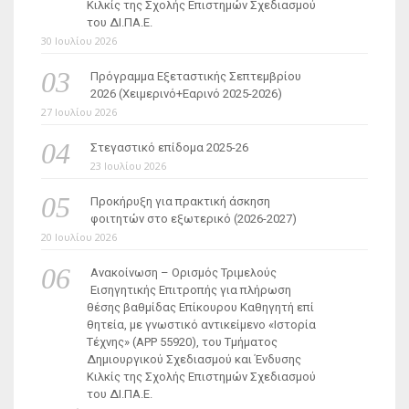
Κιλκίς της Σχολής Επιστημών Σχεδιασμού
του ΔΙ.ΠΑ.Ε.
30 Ιουλίου 2026
Πρόγραμμα Εξεταστικής Σεπτεμβρίου
2026 (Χειμερινό+Εαρινό 2025-2026)
27 Ιουλίου 2026
Στεγαστικό επίδομα 2025-26
23 Ιουλίου 2026
Προκήρυξη για πρακτική άσκηση
φοιτητών στο εξωτερικό (2026-2027)
20 Ιουλίου 2026
Ανακοίνωση – Ορισμός Τριμελούς
Εισηγητικής Επιτροπής για πλήρωση
θέσης βαθμίδας Επίκουρου Καθηγητή επί
θητεία, με γνωστικό αντικείμενο «Ιστορία
Τέχνης» (ΑΡΡ 55920), του Τμήματος
Δημιουργικού Σχεδιασμού και Ένδυσης
Κιλκίς της Σχολής Επιστημών Σχεδιασμού
του ΔΙ.ΠΑ.Ε.