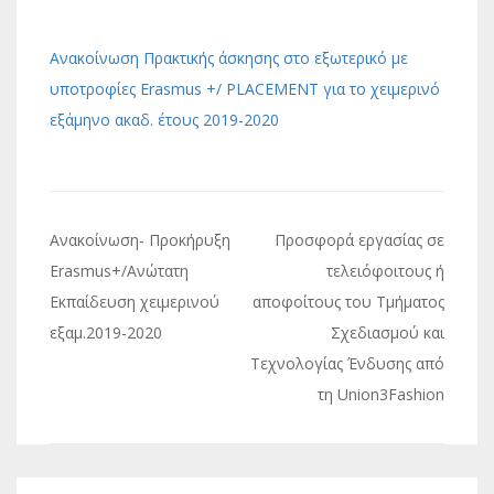
Ανακοίνωση Πρακτικής άσκησης στο εξωτερικό με
υποτροφίες Erasmus +/ PLACEΜΕΝΤ για το χειμερινό
εξάμηνο ακαδ. έτους 2019-2020
Πλοήγηση
Ανακοίνωση- Προκήρυξη
Προσφορά εργασίας σε
άρθρων
Erasmus+/Ανώτατη
τελειόφοιτους ή
Εκπαίδευση χειμερινού
αποφοίτους του Τμήματος
εξαμ.2019-2020
Σχεδιασμού και
Τεχνολογίας Ένδυσης από
τη Union3Fashion