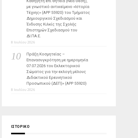
Καθηγητή επί θητεία (Νέα Θέση),
με γνωστικό αντικείμενο «Ιστορία
Τέχνης» (ΑΡΡ 55920) του Τμήματος
Δημιουργικού Σχεδιασμού και
Ένδυσης Κιλκίς της Σχολής
Επιστημών Σχεδιασμού του
ΔΙ.ΠΑ.Ε.
8 Ιουλίου 2026
Πράξη Κοσμητείας –
Επανασυγκρότηση με ημερομηνία
07.07.2026 του Εκλεκτορικού
Σώματος για την εκλογή μέλους
Διδακτικού Ερευνητικού
Προσωπικού (ΔΕΠ)» (APP 55920)
8 Ιουλίου 2026
ΙΣΤΟΡΙΚΌ