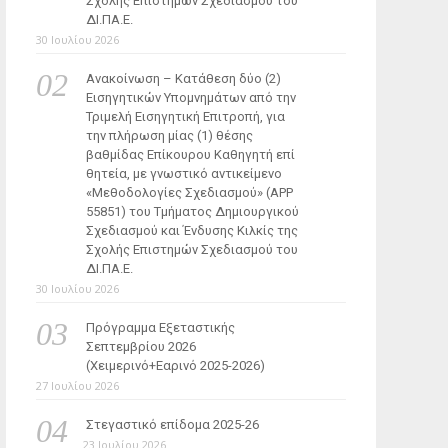
Σχολής Επιστημών Σχεδιασμού του
ΔΙ.ΠΑ.Ε.
30 Ιουλίου 2026
Ανακοίνωση – Κατάθεση δύο (2)
Εισηγητικών Υπομνημάτων από την
Τριμελή Εισηγητική Επιτροπή, για
την πλήρωση μίας (1) θέσης
βαθμίδας Επίκουρου Καθηγητή επί
θητεία, με γνωστικό αντικείμενο
«Μεθοδολογίες Σχεδιασμού» (ΑΡΡ
55851) του Τμήματος Δημιουργικού
Σχεδιασμού και Ένδυσης Κιλκίς της
Σχολής Επιστημών Σχεδιασμού του
ΔΙ.ΠΑ.Ε.
30 Ιουλίου 2026
Πρόγραμμα Εξεταστικής
Σεπτεμβρίου 2026
(Χειμερινό+Εαρινό 2025-2026)
27 Ιουλίου 2026
Στεγαστικό επίδομα 2025-26
23 Ιουλίου 2026