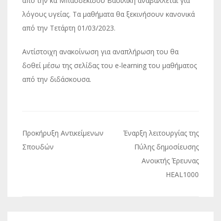
από την κα Μπασδεκίδου Βασιλική αναβάλλεται για
λόγους υγείας. Τα μαθήματα θα ξεκινήσουν κανονικά
από την Τετάρτη 01/03/2023.
Αντίστοιχη ανακοίνωση για αναπλήρωση του θα
δοθεί μέσω της σελίδας του e-learning του μαθήματος
από την διδάσκουσα.
Πλοήγηση
Προκήρυξη Αντικείμενων
Έναρξη λειτουργίας της
άρθρων
Σπουδών
Πύλης δημοσίευσης
Ανοικτής Έρευνας
HEAL1000