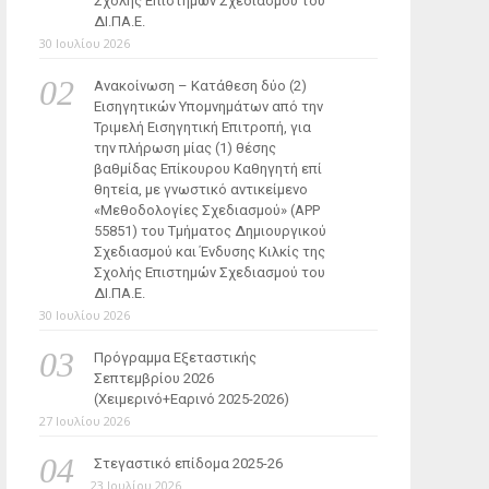
Σχολής Επιστημών Σχεδιασμού του
ΔΙ.ΠΑ.Ε.
30 Ιουλίου 2026
Ανακοίνωση – Κατάθεση δύο (2)
Εισηγητικών Υπομνημάτων από την
Τριμελή Εισηγητική Επιτροπή, για
την πλήρωση μίας (1) θέσης
βαθμίδας Επίκουρου Καθηγητή επί
θητεία, με γνωστικό αντικείμενο
«Μεθοδολογίες Σχεδιασμού» (ΑΡΡ
55851) του Τμήματος Δημιουργικού
Σχεδιασμού και Ένδυσης Κιλκίς της
Σχολής Επιστημών Σχεδιασμού του
ΔΙ.ΠΑ.Ε.
30 Ιουλίου 2026
Πρόγραμμα Εξεταστικής
Σεπτεμβρίου 2026
(Χειμερινό+Εαρινό 2025-2026)
27 Ιουλίου 2026
Στεγαστικό επίδομα 2025-26
23 Ιουλίου 2026