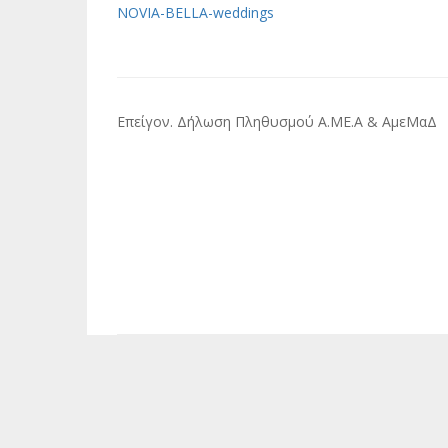
NOVIA-BELLA-weddings
Πλοήγηση
Επείγον. Δήλωση Πληθυσμού Α.ΜΕ.Α & ΑμεΜαΔ
άρθρων