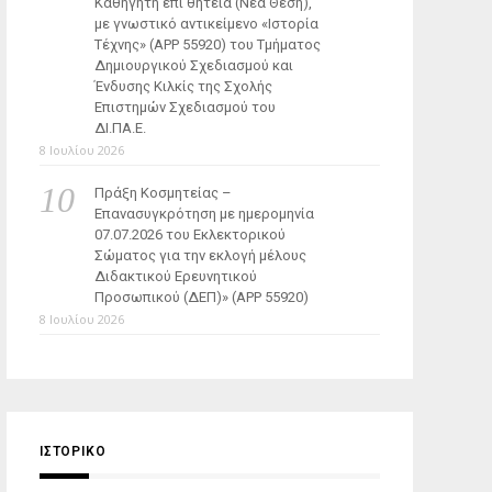
Καθηγητή επί θητεία (Νέα Θέση),
με γνωστικό αντικείμενο «Ιστορία
Τέχνης» (ΑΡΡ 55920) του Τμήματος
Δημιουργικού Σχεδιασμού και
Ένδυσης Κιλκίς της Σχολής
Επιστημών Σχεδιασμού του
ΔΙ.ΠΑ.Ε.
8 Ιουλίου 2026
Πράξη Κοσμητείας –
Επανασυγκρότηση με ημερομηνία
07.07.2026 του Εκλεκτορικού
Σώματος για την εκλογή μέλους
Διδακτικού Ερευνητικού
Προσωπικού (ΔΕΠ)» (APP 55920)
8 Ιουλίου 2026
ΙΣΤΟΡΙΚΌ