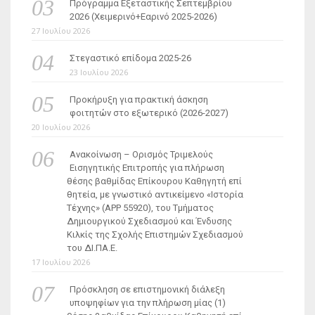
Πρόγραμμα Εξεταστικής Σεπτεμβρίου
2026 (Χειμερινό+Εαρινό 2025-2026)
27 Ιουλίου 2026
Στεγαστικό επίδομα 2025-26
23 Ιουλίου 2026
Προκήρυξη για πρακτική άσκηση
φοιτητών στο εξωτερικό (2026-2027)
20 Ιουλίου 2026
Ανακοίνωση – Ορισμός Τριμελούς
Εισηγητικής Επιτροπής για πλήρωση
θέσης βαθμίδας Επίκουρου Καθηγητή επί
θητεία, με γνωστικό αντικείμενο «Ιστορία
Τέχνης» (ΑΡΡ 55920), του Τμήματος
Δημιουργικού Σχεδιασμού και Ένδυσης
Κιλκίς της Σχολής Επιστημών Σχεδιασμού
του ΔΙ.ΠΑ.Ε.
17 Ιουλίου 2026
Πρόσκληση σε επιστημονική διάλεξη
υποψηφίων για την πλήρωση μίας (1)