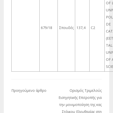
OF 
UNI
POL
DE
679/18
Σπουδές
137,4
C2
CAT
(EET
TAL
UNI
OF 
SCI
Πλοήγηση
Προηγούμενο άρθρο
Oρισμός Τριμελούς
άρθρων
Εισηγητικής Επιτροπής για
την μονιμοποίηση της κας
Στόικου Ελευθερίας στη