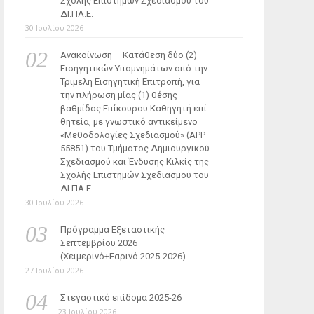
Σχολής Επιστημών Σχεδιασμού του
ΔΙ.ΠΑ.Ε.
30 Ιουλίου 2026
Ανακοίνωση – Κατάθεση δύο (2)
Εισηγητικών Υπομνημάτων από την
Τριμελή Εισηγητική Επιτροπή, για
την πλήρωση μίας (1) θέσης
βαθμίδας Επίκουρου Καθηγητή επί
θητεία, με γνωστικό αντικείμενο
«Μεθοδολογίες Σχεδιασμού» (ΑΡΡ
55851) του Τμήματος Δημιουργικού
Σχεδιασμού και Ένδυσης Κιλκίς της
Σχολής Επιστημών Σχεδιασμού του
ΔΙ.ΠΑ.Ε.
30 Ιουλίου 2026
Πρόγραμμα Εξεταστικής
Σεπτεμβρίου 2026
(Χειμερινό+Εαρινό 2025-2026)
27 Ιουλίου 2026
Στεγαστικό επίδομα 2025-26
23 Ιουλίου 2026