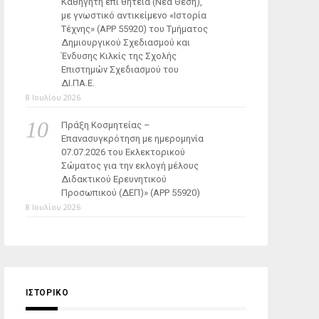
Καθηγητή επί θητεία (Νέα Θέση),
με γνωστικό αντικείμενο «Ιστορία
Τέχνης» (ΑΡΡ 55920) του Τμήματος
Δημιουργικού Σχεδιασμού και
Ένδυσης Κιλκίς της Σχολής
Επιστημών Σχεδιασμού του
ΔΙ.ΠΑ.Ε.
8 Ιουλίου 2026
Πράξη Κοσμητείας –
Επανασυγκρότηση με ημερομηνία
07.07.2026 του Εκλεκτορικού
Σώματος για την εκλογή μέλους
Διδακτικού Ερευνητικού
Προσωπικού (ΔΕΠ)» (APP 55920)
8 Ιουλίου 2026
ΙΣΤΟΡΙΚΌ