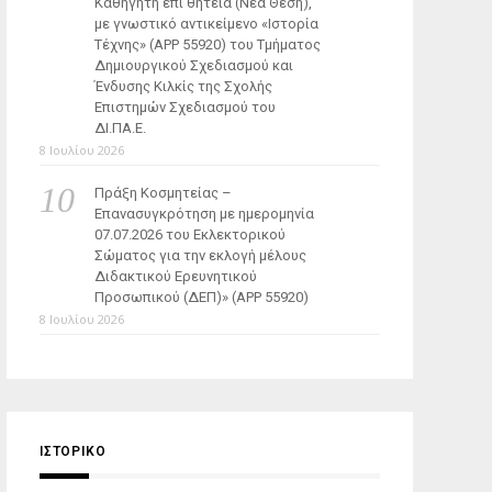
Καθηγητή επί θητεία (Νέα Θέση),
με γνωστικό αντικείμενο «Ιστορία
Τέχνης» (ΑΡΡ 55920) του Τμήματος
Δημιουργικού Σχεδιασμού και
Ένδυσης Κιλκίς της Σχολής
Επιστημών Σχεδιασμού του
ΔΙ.ΠΑ.Ε.
8 Ιουλίου 2026
Πράξη Κοσμητείας –
Επανασυγκρότηση με ημερομηνία
07.07.2026 του Εκλεκτορικού
Σώματος για την εκλογή μέλους
Διδακτικού Ερευνητικού
Προσωπικού (ΔΕΠ)» (APP 55920)
8 Ιουλίου 2026
ΙΣΤΟΡΙΚΌ