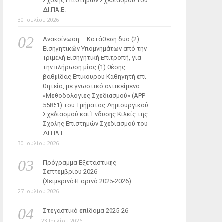
Σχολής Επιστημών Σχεδιασμού του
ΔΙ.ΠΑ.Ε.
30 Ιουλίου 2026
Ανακοίνωση – Κατάθεση δύο (2)
Εισηγητικών Υπομνημάτων από την
Τριμελή Εισηγητική Επιτροπή, για
την πλήρωση μίας (1) θέσης
βαθμίδας Επίκουρου Καθηγητή επί
θητεία, με γνωστικό αντικείμενο
«Μεθοδολογίες Σχεδιασμού» (ΑΡΡ
55851) του Τμήματος Δημιουργικού
Σχεδιασμού και Ένδυσης Κιλκίς της
Σχολής Επιστημών Σχεδιασμού του
ΔΙ.ΠΑ.Ε.
30 Ιουλίου 2026
Πρόγραμμα Εξεταστικής
Σεπτεμβρίου 2026
(Χειμερινό+Εαρινό 2025-2026)
27 Ιουλίου 2026
Στεγαστικό επίδομα 2025-26
23 Ιουλίου 2026