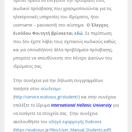
πρέπει πρώτα να ελέγξουν την πρόσβαση τους
(κωδικοί πρόσβασης που χρησιμοποιούνται για τις
ηλεκτρονικές υπηρεσίες του Ιδρύματος, ήτοι
username – password) στο σύστημα.
Ο Έλεγχος
Εισόδου Φοιτητή βρίσκεται
εδώ
.
Σε περίπτωση
που δεν έχετε λάβει τους σχετικούς κωδικούς καθώς
και για οποιαδήποτε άλλα προβλήματα πρόσβασης,
μπορείτε να απευθύνεστε στο Κέντρο Δικτύων του
Ιδρύματος σας.
Στην συνέχεια για την δήλωση συγγραμμάτων
πατήστε στον
σύνδεσμο
(
http://service.eudoxus.gr/student/
) και στην συνέχεια
επιλέξτε το ίδρυμα
International Hellenic University
για
να εισάγετε τα στοιχεία σας. Στην συνέχεια
ακολουθήστε τον
οδηγό εφαρμογής Eudoxos
(
https://eudoxus.gr/files/User_Manual_Students.pdf
)