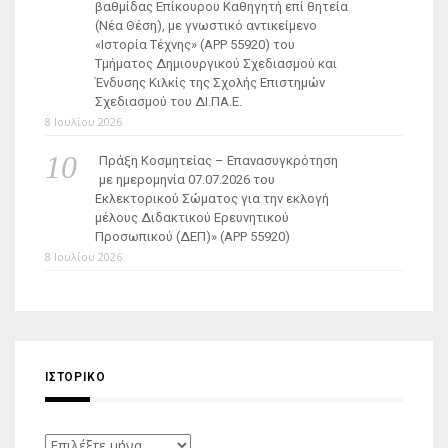
βαθμίδας Επίκουρου Καθηγητή επί θητεία
(Νέα Θέση), με γνωστικό αντικείμενο
«Ιστορία Τέχνης» (ΑΡΡ 55920) του
Τμήματος Δημιουργικού Σχεδιασμού και
Ένδυσης Κιλκίς της Σχολής Επιστημών
Σχεδιασμού του ΔΙ.ΠΑ.Ε.
8 Ιουλίου 2026
Πράξη Κοσμητείας – Επανασυγκρότηση
με ημερομηνία 07.07.2026 του
Εκλεκτορικού Σώματος για την εκλογή
μέλους Διδακτικού Ερευνητικού
Προσωπικού (ΔΕΠ)» (APP 55920)
8 Ιουλίου 2026
ΙΣΤΟΡΙΚΌ
Ιστορικό