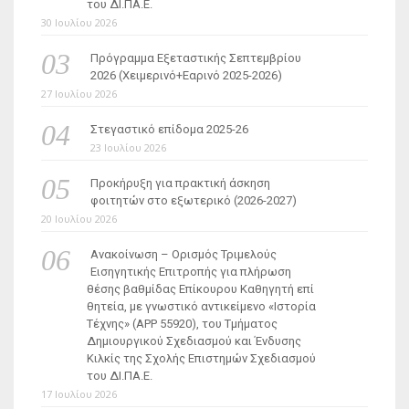
του ΔΙ.ΠΑ.Ε.
30 Ιουλίου 2026
Πρόγραμμα Εξεταστικής Σεπτεμβρίου
2026 (Χειμερινό+Εαρινό 2025-2026)
27 Ιουλίου 2026
Στεγαστικό επίδομα 2025-26
23 Ιουλίου 2026
Προκήρυξη για πρακτική άσκηση
φοιτητών στο εξωτερικό (2026-2027)
20 Ιουλίου 2026
Ανακοίνωση – Ορισμός Τριμελούς
Εισηγητικής Επιτροπής για πλήρωση
θέσης βαθμίδας Επίκουρου Καθηγητή επί
θητεία, με γνωστικό αντικείμενο «Ιστορία
Τέχνης» (ΑΡΡ 55920), του Τμήματος
Δημιουργικού Σχεδιασμού και Ένδυσης
Κιλκίς της Σχολής Επιστημών Σχεδιασμού
του ΔΙ.ΠΑ.Ε.
17 Ιουλίου 2026