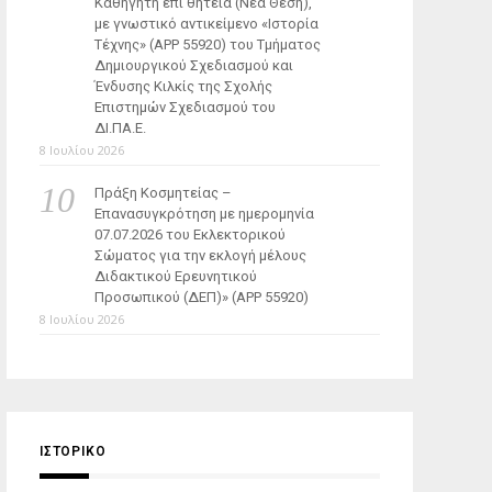
Καθηγητή επί θητεία (Νέα Θέση),
με γνωστικό αντικείμενο «Ιστορία
Τέχνης» (ΑΡΡ 55920) του Τμήματος
Δημιουργικού Σχεδιασμού και
Ένδυσης Κιλκίς της Σχολής
Επιστημών Σχεδιασμού του
ΔΙ.ΠΑ.Ε.
8 Ιουλίου 2026
Πράξη Κοσμητείας –
Επανασυγκρότηση με ημερομηνία
07.07.2026 του Εκλεκτορικού
Σώματος για την εκλογή μέλους
Διδακτικού Ερευνητικού
Προσωπικού (ΔΕΠ)» (APP 55920)
8 Ιουλίου 2026
ΙΣΤΟΡΙΚΌ