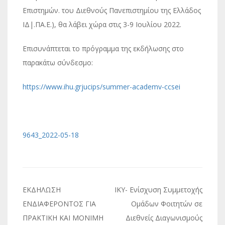
Επιστημών. του Διεθνούς Πανεπιστημίου της Ελλάδος
ΙΔ|.ΠΑ.Ε.), θα λάβει χώρα στις 3-9 Ιουλίου 2022.
Επισυνάπτεται το πρόγραμμα της εκδήλωσης στο
παρακάτω σύνδεσμο:
https://www.ihu.grjucips/summer-academv-ccsei
9643_2022-05-18
Πλοήγηση
ΕΚΔΗΛΩΣΗ
ΙΚΥ- Ενίσχυση Συμμετοχής
άρθρων
ΕΝΔΙΑΦΕΡΟΝΤΟΣ ΓΙΑ
Ομάδων Φοιτητών σε
ΠΡΑΚΤΙΚΗ ΚΑΙ ΜΟΝΙΜΗ
Διεθνείς Διαγωνισμούς