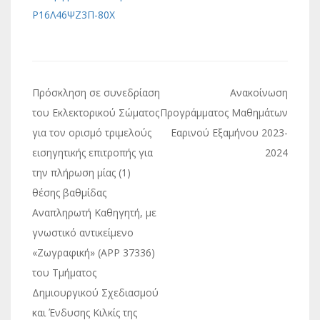
Ρ16Λ46ΨΖ3Π-80Χ
Πλοήγηση
Πρόσκληση σε συνεδρίαση
Ανακοίνωση
άρθρων
του Εκλεκτορικού Σώματος
Προγράμματος Μαθημάτων
για τον ορισμό τριμελούς
Εαρινού Εξαμήνου 2023-
εισηγητικής επιτροπής για
2024
την πλήρωση μίας (1)
θέσης βαθμίδας
Αναπληρωτή Καθηγητή, με
γνωστικό αντικείμενο
«Ζωγραφική» (APP 37336)
του Τμήματος
Δημιουργικού Σχεδιασμού
και Ένδυσης Κιλκίς της