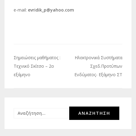
e-mail:
evridik_p@yahoo.com
Πλοήγηση
Σημειώσεις μαθήματος :
Ηλεκτρονικά Συστήματα
άρθρων
Τεχνικό Σκίτσο – 2ο
Σχεδ.Προτύπων
εξάμηνο
Ενδύματος- Εξάμηνο ΣΤ
Αναζήτηση
για: