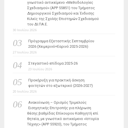
γνωστικό αντικείμενο «Μεθοδολογίες
Σχεδιασμού» (ΑΡΡ 55851) του Τμήματος
Δημιουργικού Σχεδιασμού και Ένδυσης
Κιλκίς της Σχολής Επιστημών Σχεδιασμού
του ΔΙ.ΠΑ.Ε.
30 Ιουλίου 2026
Πρόγραμμα Εξεταστικής Σεπτεμβρίου
2026 (Χειμερινό+Εαρινό 2025-2026)
27 Ιουλίου 2026
Στεγαστικό επίδομα 2025-26
23 Ιουλίου 2026
Προκήρυξη για πρακτική άσκηση
φοιτητών στο εξωτερικό (2026-2027)
20 Ιουλίου 2026
Ανακοίνωση – Ορισμός Τριμελούς
Εισηγητικής Επιτροπής για πλήρωση
θέσης βαθμίδας Επίκουρου Καθηγητή επί
θητεία, με γνωστικό αντικείμενο «Ιστορία
Τέχνης» (ΑΡΡ 55920), του Τμήματος