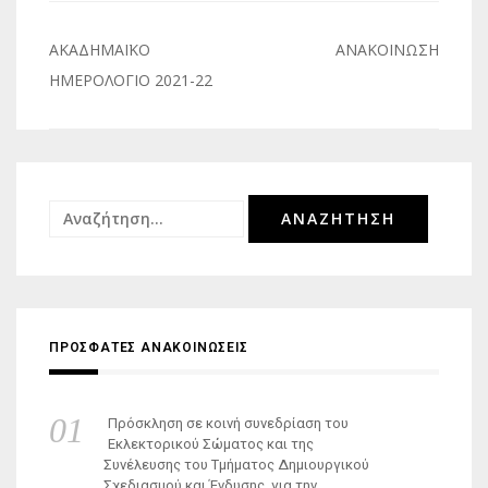
Πλοήγηση
ΑΚΑΔΗΜΑΪΚΟ
ΑΝΑΚΟΙΝΩΣΗ
άρθρων
ΗΜΕΡΟΛΟΓΙΟ 2021-22
Αναζήτηση
για:
ΠΡΟΣΦΑΤΕΣ ΑΝΑΚΟΙΝΩΣΕΙΣ
Πρόσκληση σε κοινή συνεδρίαση του
Εκλεκτορικού Σώματος και της
Συνέλευσης του Τμήματος Δημιουργικού
Σχεδιασμού και Ένδυσης, για την