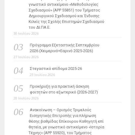
γνωστικό αντικείμενο «Μεθοδολογίες
Σχεδιασμού» (ΑΡΡ 55851) του Τμήματος
Δημιουργικού Σχεδιασμού και Ένδυσης
Κιλκίς της Σχολής Επιστημών Σχεδιασμού
του ΔΙ.ΠΑ.Ε.
30 Ιουλίου 2026
Πρόγραμμα Εξεταστικής Σεπτεμβρίου
2026 (Χειμερινό+Εαρινό 2025-2026)
27 Ιουλίου 2026
Στεγαστικό επίδομα 2025-26
23 Ιουλίου 2026
Προκήρυξη για πρακτική άσκηση
φοιτητών στο εξωτερικό (2026-2027)
20 Ιουλίου 2026
Ανακοίνωση – Ορισμός Τριμελούς
Εισηγητικής Επιτροπής για πλήρωση
θέσης βαθμίδας Επίκουρου Καθηγητή επί
θητεία, με γνωστικό αντικείμενο «Ιστορία
Τέχνης» (ΑΡΡ 55920), του Τμήματος