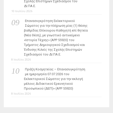
Σχολής Επιστημών Σχεδιασμού του
ΔΙ.ΠΑ.Ε.
10 Ιουλίου 2026
Επανασυγκρότηση Εκλεκτορικού
Σώματος για την πλήρωση μίας (1) θέσης
βαθμίδας Επίκουρου Καθηγητή επί θητεία
(Νέα Θέση), με γνωστικό αντικείμενο
«Ιστορία Τέχνης» (ΑΡΡ 55920) του
Τμήματος Δημιουργικού Σχεδιασμού και
Ένδυσης Κιλκίς της Σχολής Επιστημών
Σχεδιασμού του ΔΙ.ΠΑ.Ε.
8 Ιουλίου 2026
Πράξη Κοσμητείας – Επανασυγκρότηση
με ημερομηνία 07.07.2026 του
Εκλεκτορικού Σώματος για την εκλογή
μέλους Διδακτικού Ερευνητικού
Προσωπικού (ΔΕΠ)» (APP 55920)
8 Ιουλίου 2026