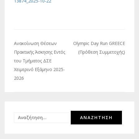
13874_2025-10-22
Πλοήγηση
Ανακοίνωση Θέσεων
Olympic Day Run GREECE
άρθρων
Πρακτικής Άσκησης Εντός
(Πρόθεση Συμμετοχής)
του Τμήματος ΔΣΕ
Χειμερινό Εξάμηνο 2025-
2026
Αναζήτηση
για: